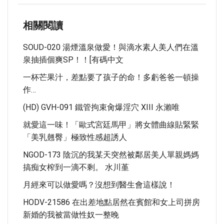
相關閱讀
SOUD-020 湯煙溫泉做愛！與滴水素人美人們在溫
泉抽插個爽SP！！[有碼中文
一杯芒果汁，差點要了孩子的命！多虧爸爸一頓操
作…
(HD) GVH-091 鐵管拘束肏爆淫穴 XIII 永瀨唯
就愛這一味！「歐式宮廷馬甲」將女體曲線貼緊緊
「美乳翹臀」極致性感超誘人
NGOD-173 陰沉的我某天突然被鄰居美人單親媽媽
搞痴女榨到一滴不剩。 水川堇
月經來可以做愛嗎？沒想到醫生會這樣說！
HODV-21586 在出差地點居然在賓館和女上司拼房
新婚的我被當做性奴一整晚