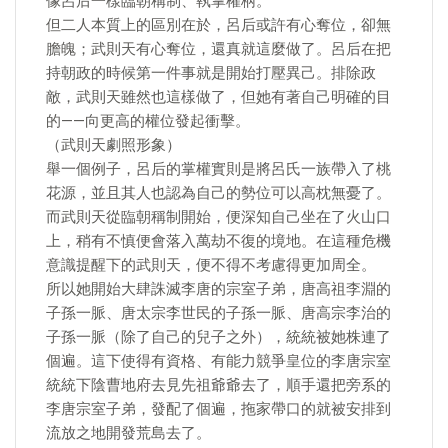
像呂后一樣臨朝稱制、執掌權柄。
但二人本質上的區別在於，呂后或許有心奪位，卻無
膽魄；武則天有心奪位，還真就這麼做了。呂后在把
持朝政的時候第一件事就是開始打壓異己。排除政
敵，武則天雖然也這樣做了，但她有著自己明確的目
的——向更高的權位發起衝擊。
（武則天劇照形象）
舉一個例子，呂后的掌權實則是將呂氏一族帶入了桃
花源，並且其人也認為自己的勢位可以高枕無憂了。
而武則天從臨朝稱制開始，便深知自己坐在了火山口
上，稍有不慎便會落入萬劫不復的境地。在這種危機
意識提醒下的武則天，便不得不考慮得更加周全。
所以她開始大肆誅滅李唐的宗室子弟，唐高祖李淵的
子孫一脈、唐太宗李世民的子孫一脈、唐高宗李治的
子孫一脈（除了自己的兒子之外），統統被她株連了
個遍。這下使得有資格、有能力競爭皇位的李唐宗室
統統下陰曹地府去見先祖爺爺去了，順手還把旁系的
李唐宗室子弟，發配了個遍，拖家帶口的就被安排到
流放之地開發荒島去了。