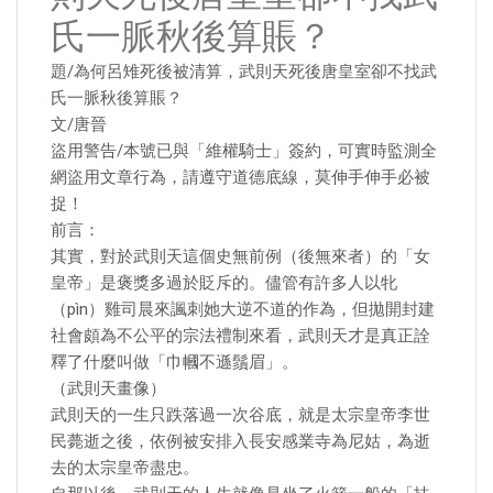
氏一脈秋後算賬？
題/為何呂雉死後被清算，武則天死後唐皇室卻不找武
氏一脈秋後算賬？
文/唐晉
盜用警告/本號已與「維權騎士」簽約，可實時監測全
網盜用文章行為，請遵守道德底線，莫伸手伸手必被
捉！
前言：
其實，對於武則天這個史無前例（後無來者）的「女
皇帝」是褒獎多過於貶斥的。儘管有許多人以牝
（pìn）雞司晨來諷刺她大逆不道的作為，但拋開封建
社會頗為不公平的宗法禮制來看，武則天才是真正詮
釋了什麼叫做「巾幗不遜鬚眉」。
（武則天畫像）
武則天的一生只跌落過一次谷底，就是太宗皇帝李世
民薨逝之後，依例被安排入長安感業寺為尼姑，為逝
去的太宗皇帝盡忠。