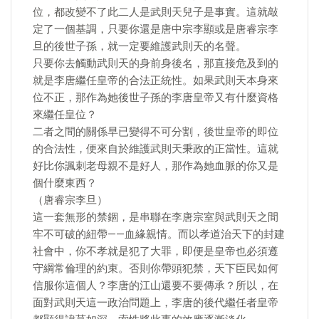
位，都改變不了此二人是武則天兒子是事實。這就敲
定了一個基調，只要你還是唐中宗李顯或是唐睿宗李
旦的後世子孫，就一定要維護武則天的名聲。
只要你去觸動武則天的身前身後名，那直接危及到的
就是李唐繼任皇帝的合法正統性。如果武則天本身來
位不正，那作為她後世子孫的李唐皇帝又有什麼資格
來繼任皇位？
二者之間的關係早已變得不可分割，後世皇帝的即位
的合法性，便來自於維護武則天秉政的正當性。這就
好比你諷刺老母親不是好人，那作為她血脈的你又是
個什麼東西？
（唐睿宗李旦）
這一套無形的禁錮，是串聯在李唐宗室與武則天之間
牢不可破的紐帶——血緣親情。而以孝道治天下的封建
社會中，你不孝就是犯了大罪，即便是皇帝也必須遵
守綱常倫理的約束。否則你帶頭犯禁，天下臣民如何
信服你這個人？李唐的江山還要不要傳承？所以，在
面對武則天這一政治問題上，李唐的後代繼任者皇帝