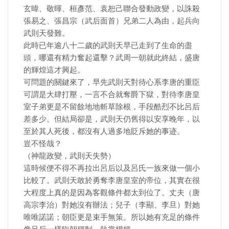
玄暐、敬暉、桓彥范、袁恕己聯合發動政變，以誅殺
張易之、張昌宗（武后面首）兄弟二人為由，起兵向
武則天發難。
此時已年逾八十二歲的武則天早已走到了生命的盡
頭，哪還有精力奮起還擊？武周一朝就此終結，盛唐
的輝煌這才興起。
可問題的關鍵來了，早先武則天對待心系李唐的重臣
可謂是大肆打壓，一言不合就奪爵下獄，對待李唐皇
室子弟更是不留餘地地斬草除根，手段酷烈不比呂后
差多少。但結局卻是，武則天仍舊得以安享晚年，以
至於其人死後，都沒有人過多地貶斥她的事迹。
豈不怪哉？
（神龍政變，武則天失勢）
這時候便不得不再拉出呂后以及呂氏一族來做一個小
比較了。武則天敢於勇奪李唐皇室的帝位，其實在很
大程度上真的是因為客觀條件都太到位了。丈夫（唐
高宗李治）對她沒有辦法；兒子（李顯、李旦）對她
唯唯諾諾；朝臣更是束手無策。所以她有充足的條件