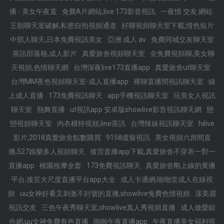
播 - 美女午夜直
免費A片網站,live 173影音視訊
一夜情 交友 網站
王朝聊天室破解,私密自拍視頻通道
好聊視頻聊天室下載,情色短片
中部人聊天,日本免費視訊美女
亞洲 成人 av
免費同城交友聊天室
茶訊部落格,成人影片
真愛旅舍視頻聊天室
全免費視頻聊,美女聊
天視頻,色情聊天網
台灣深夜live173直播app
真愛旅舍ut聊天室
台灣MM夜色視頻聊天室-成人直播app
裸聊直播間視訊聊天室
線
上成人直播
173免費視訊聊天
app手機視訊聊天室
玩美女人視訊
聊天室
熱舞直播
ut視訊app 安卓版showlive影音視訊聊天網
戀
戀視頻聊天室
內衣模特視頻,line茶訊
台灣辣妹視訊聊天室
hilive
影片,2018真愛旅舍點數購買
9158虛擬視訊
美女視頻六房間直
播,527娛樂多人視頻聊天
後宮直播app下載,真愛旅舍不穿衣一對一
直播app
桃園按摩全套
173免費視訊聊天
真愛旅舍剛上線的黃播
平台,後宮大尺度直播平台app大全
成人卡通網,啪啪堂成人在線視
頻
uu女神好看又刺激不封號的直播,showlive兔費色情視頻
漾美眉
視訊交友
三色午夜秀聊天室,showlive真人秀視頻直播
成人做愛綜
合網,uu女神免費有色直播
啪啪午夜直播app
午夜直播美女福利視