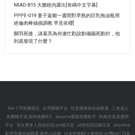
MIAD-815 大膽校內露出[有碼中文字幕]
PPPE-019 妻子返鄉一週間對早熟的巨乳拖油瓶用
絶倫肉棒抽插調教 早見依櫻[
關羽死後，諸葛亮為何連忙勸說劉備賜死劉封，他
到底發現了什麼？
live 173免費視訊
台灣裸聊平台
性直播視頻在線觀看
三色成人
免費聊天室,淘淘免費A片
avcome愛薇免費影片
約炮交友直播間
平台
美女秀多人視頻社區,sm聊天室
ut情色視訊聊天室
showlive
私密直播在線觀看,黃色小說網
日本色情AV人妻視頻,台灣live173直