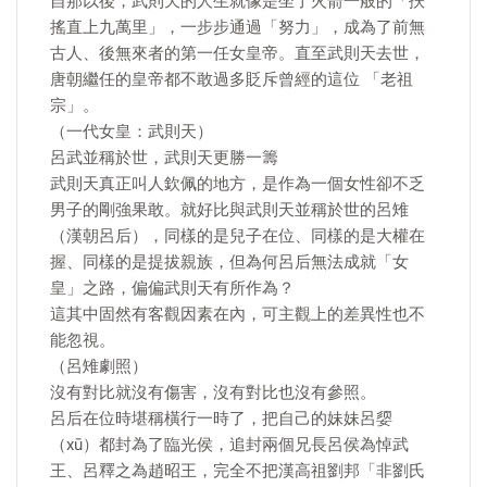
自那以後，武則天的人生就像是坐了火箭一般的「扶
搖直上九萬里」，一步步通過「努力」，成為了前無
古人、後無來者的第一任女皇帝。直至武則天去世，
唐朝繼任的皇帝都不敢過多貶斥曾經的這位 「老祖
宗」。
（一代女皇：武則天）
呂武並稱於世，武則天更勝一籌
武則天真正叫人欽佩的地方，是作為一個女性卻不乏
男子的剛強果敢。就好比與武則天並稱於世的呂雉
（漢朝呂后），同樣的是兒子在位、同樣的是大權在
握、同樣的是提拔親族，但為何呂后無法成就「女
皇」之路，偏偏武則天有所作為？
這其中固然有客觀因素在內，可主觀上的差異性也不
能忽視。
（呂雉劇照）
沒有對比就沒有傷害，沒有對比也沒有參照。
呂后在位時堪稱橫行一時了，把自己的妹妹呂媭
（xū）都封為了臨光侯，追封兩個兄長呂侯為悼武
王、呂釋之為趙昭王，完全不把漢高祖劉邦「非劉氏