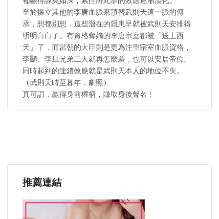
都顯得諱莫如深，索性將此事的效應逐漸淡化。
至於擁立其他的李唐血脈來頂替武則天這一脈的傳
承，想都別想，這些潛在的隱患早就被武則天安排得
明明白白了。有資格奪嫡的李唐宗室都被「送上西
天」了，而當朝的大臣則是更為注重宗室血脈資格，
李顯、李旦兄弟二人就再怎麼差，也可以安居帝位。
同時起到的連鎖效應就是武則天本人的地位不失。
（武則天時至暮年，劇照）
真可謂，贏得身前權柄，賺取身後聲名！
推薦連結