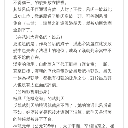
不得稱王」的規矩放在眼裡。
其餘呂氏子侄通通有數十人封了王侯，呂氏一族就此
成功上位，徹底壓過了劉氏皇族一頭。可等到呂后一
倒台（去世），諸呂之亂還沒過幾天，就被功臣集團
全剷平了。
（與武則天齊名的：呂后）
更尷尬的是，作為呂后的嫡子，漢惠帝劉盈在此次政
變中也失去了法理上的地位，成為了漢朝列帝當中不
尷不尬的存在。
漢室的傳承，自此落入了代王劉桓（漢文帝）一脈。
直至日後，漢朝的歷代皇帝對於呂后把持朝政、呂氏
一族為禍朝堂，都抱有很強的貶斥之心，對於呂后其
人也沒有太正面的評價。
（呂雉影視劇形象）
極具「危機意識」的武則天
反觀武則天的境遇就截然不同了，她的遭遇比呂后還
不如，好歹後者是死後才遭到了清算，武則天是活著
的時候就被趕下了台。
神龍元年（公元705年），太子李顯、宰相張柬之、崔