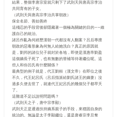
結果，整個李唐宗室就只剩下了武則天與唐高宗李治
共同育有的子女。
（武則天與唐高宗李治共掌朝政）
保全名節、善始善終
這殘忍的手段背後卻隱藏著一個極為關鍵的目的——維
護自己的統治。
諸呂作亂為何經歷漢朝一代都沒有人翻案？呂后專擅
朝政的惡毒形象為何無人給她洗白？真正的原因就
是，劉邦的諸位兒子就封於各地，即便是漢惠帝劉盈
這個嫡長子死了，也有無數的替補等待著繼位呢。這
些人和你呂氏有什麼關係？
最典型的例子就是，代王劉桓（漢文帝）在即位之後
不久，代王妃呂氏（呂后指派給劉氏諸王的嫡妻）沒
過多久便去世了，就連代王妃呂氏的幾個兒子都早夭
了。
這難道不足以說明問題嗎？
（武則天之子，唐中宗李顯）
武則天正是通過扶持嫡系親子的手段，來穩固自身的
統治的。無論是太子李顯繼位，還是唐睿宗李旦奪