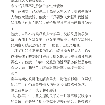
誤進行反思和改變的。
命令式語氣不利於孩子的性格發展
有一位朋友，已經是三十歲的大男人了，卻還是怕別
人和他大聲說話。他說：「只要別人大聲和我說話，
我就覺得他是在吼我，就會覺得是不是自己哪裡做錯
了。」
他說，自己小時候母親去世的早，父親又是個暴脾
氣，再加上父親又要工作又要照顧他，所以父親對他
的態度可以說是很矛盾——愛他，但是又煩他。
「我爸對我沒那麼多的耐心，總是命令我居多。你知
道那種孩子時刻想討好你，卻又總擔心被你嫌棄的感
覺么？」他說，印象中父親對他說得最多的就是各種
命令，如「我說了，讓你幹嘛幹嘛，你沒長耳朵
么？」
童年時期父親對他的語言暴力，對他的影響一直延續
到現在，他仍舊是對他人的語氣和情緒格外敏感。
越是命令孩子，孩子越不聽話
《小歡喜》中，童文潔對兒子方一凡動不動就以命令
的口氣，但是兒子卻根本聽不進去她的話，最後還和