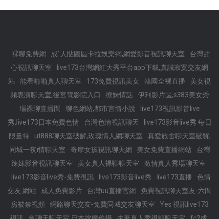
裸聊免費網
成˙人貼圖區卡拉娛樂網,網愛影音視訊聊天室
台灣甜
心視訊聊天室
live173台灣網紅大秀平台app下載,真誠寂寞交友網
站
能看啪啪真人聊天室
173免費視訊美女
韓國全裸直播
美女視
頻表演聊天室,後宮電影院入口
撩妺情話
伊利影片區,s383美女秀
場裸聊直播間
聊色網站,都市言情小說
live173視訊影音live
秀,live173日本免費色情
台灣色情視訊聊天
live173影音live秀 每日
限量特
ut888聊天室破解,玫瑰情人網聊天室
真愛旅舍聊天室破解,
同城一夜i情聊天室
奇摩女孩視訊聊天網
美女免費直播網站
台灣
辣妹影音視訊聊天室
美女真人裸聊聊天室
激情真人秀場聊天室
live173影音live秀-免費視訊
live173影音live秀
live173直播
色情
交友 網站
成人免費影片
台灣uu直播官網
免費視訊聊天室友-六間
房被禁視頻
網路聊天交友-免費同城交友聊天室
Yes 視訊live173
視訊
色聊天聊天室,日本按摩偷攝
夫妻真人秀視頻聊天室
fc2成˙