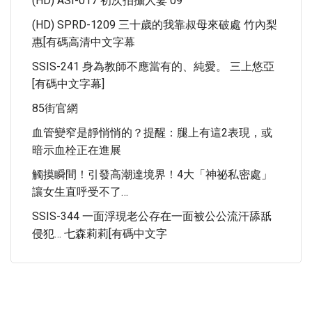
(HD) ASI-017 初次拍攝人妻 09
(HD) SPRD-1209 三十歲的我靠叔母來破處 竹內梨
惠[有碼高清中文字幕
SSIS-241 身為教師不應當有的、純愛。 三上悠亞
[有碼中文字幕]
85街官網
血管變窄是靜悄悄的？提醒：腿上有這2表現，或
暗示血栓正在進展
觸摸瞬間！引發高潮達境界！4大「神祕私密處」
讓女生直呼受不了…
SSIS-344 一面浮現老公存在一面被公公流汗舔舐
侵犯… 七森莉莉[有碼中文字