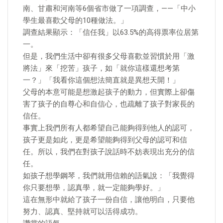
南、甘肅和河南等6個省市做了一項調查，——「中小
學生最喜歡父母的10種做法。」
調查結果顯示：「信任我」以63.5%的高得票率位居第
一。
但是，我們生活中卻有很多父母喜歡並習慣於用「激
將法」來「挖苦」孩子，如「就你這樣還想考第
一？」「我看你這個想法簡直就是異想天開！」
父母的本意可能是想激起孩子的動力，但實際上卻傷
害了孩子的自尊心和自信心，也疏離了孩子對家長的
信任。
事實上我們所有人都希望自己能夠得到他人的認可，
孩子更是如此，更是希望能夠得到父母的認可和信
任。所以，我們在對孩子說話時不妨表現出充分的信
任。
如孩子想學鋼琴，我們就用信賴的語氣說：「我覺得
你只要想學，認真學，就一定能夠學好。」
這在無形中就給了孩子一份自信，讓他明白，只要他
努力、認真、堅持就可以活得成功。