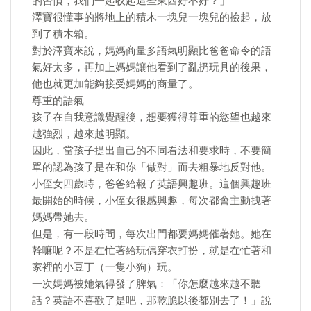
的習慣，我們一起收起這些東西好不好？」
澤寶很懂事的將地上的積木一塊兒一塊兒的撿起，放
到了積木箱。
對於澤寶來說，媽媽商量多語氣明顯比爸爸命令的語
氣好太多，再加上媽媽讓他看到了亂扔玩具的後果，
他也就更加能夠接受媽媽的商量了。
尊重的語氣
孩子在自我意識覺醒後，想要獲得尊重的慾望也越來
越強烈，越來越明顯。
因此，當孩子提出自己的不同看法和要求時，不要簡
單的認為孩子是在和你「做對」而去粗暴地反對他。
小侄女四歲時，爸爸給報了英語興趣班。這個興趣班
最開始的時候，小侄女很感興趣，每次都會主動拽著
媽媽帶她去。
但是，有一段時間，每次出門都要媽媽催著她。她在
幹嘛呢？不是在忙著給玩偶穿衣打扮，就是在忙著和
家裡的小豆丁（一隻小狗）玩。
一次媽媽被她氣得發了脾氣：「你怎麼越來越不聽
話？英語不喜歡了是吧，那乾脆以後都別去了！」說