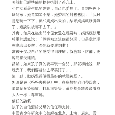
著就把已經準備的拎包扔到了茶几上。
小侄女看著生氣的媽媽，自己也委屈了。直到爸爸下
班到家，她還悶悶不樂，她委屈的對爸爸說：「我只
是想玩一下下，就和媽媽出去的，結果媽媽就發脾氣
了，還說以後都不去了。」
其實，如果在臨出門小侄女還在玩耍時，媽媽應該用
尊重的語氣說：「媽媽知道這個很好玩，但是我們現
在應該出發啦，否則就要遲到啦！」
當孩子發現自己的感受得到理解，就會卸下防備，更
容易接受建議。
當然，如果孩子真的要再玩一會兒，那就和她說「那
玩完了，我們要趕快去學英語了」。
這一點，動媽覺得做得最好的就屬黃磊了。
無論是在《爸爸去哪兒》中，多多想把狗狗帶回家，
還是多多染頭髮、打耳洞等等，黃磊都是將多多看成
大人一樣，尊重她。
信任的語氣
孩子的自信源於父母的信任和支持。
中國青少年研究中心曾經在北京、上海、廣東、雲