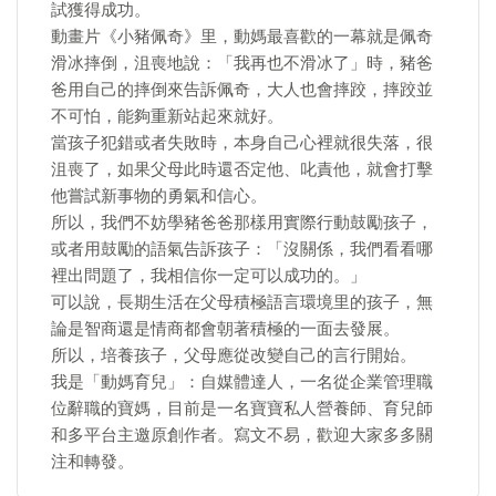
試獲得成功。
動畫片《小豬佩奇》里，動媽最喜歡的一幕就是佩奇
滑冰摔倒，沮喪地說：「我再也不滑冰了」時，豬爸
爸用自己的摔倒來告訴佩奇，大人也會摔跤，摔跤並
不可怕，能夠重新站起來就好。
當孩子犯錯或者失敗時，本身自己心裡就很失落，很
沮喪了，如果父母此時還否定他、叱責他，就會打擊
他嘗試新事物的勇氣和信心。
所以，我們不妨學豬爸爸那樣用實際行動鼓勵孩子，
或者用鼓勵的語氣告訴孩子：「沒關係，我們看看哪
裡出問題了，我相信你一定可以成功的。」
可以說，長期生活在父母積極語言環境里的孩子，無
論是智商還是情商都會朝著積極的一面去發展。
所以，培養孩子，父母應從改變自己的言行開始。
我是「動媽育兒」：自媒體達人，一名從企業管理職
位辭職的寶媽，目前是一名寶寶私人營養師、育兒師
和多平台主邀原創作者。寫文不易，歡迎大家多多關
注和轉發。