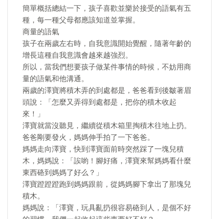
簡單概括總結一下，孩子喜歡並樂於接受的語氣有五
種，每一種父母都應該知道並掌握。
商量的語氣
孩子在兩歲左右時，自我意識開始覺醒，隨著年齡的
增長這種自我意識會越來越強烈。
所以，當我們想要孩子做某件事情的時候，不妨用商
量的語氣和他溝通。
兩歲的澤寶將積木弄的到處都是，爸爸看到後皺著眉
頭說：「怎麼又弄得到處都是，把你的積木收起
來！」
澤寶就當沒聽見，繼續從積木箱里掏積木往地上扔。
爸爸剛要發火，媽媽伸手拍了一下爸爸。
媽媽走向澤寶，快到澤寶面前時突然踩了一塊兒積
木，媽媽說：「誒喲！腳好痛，澤寶來幫媽媽看什麼
東西硌到媽媽了好么？」
澤寶蹬蹬蹬跑到媽媽跟前，從媽媽腳下拿出了那塊兒
積木。
媽媽說：「澤寶，玩具亂扔很容易硌到人，是個不好