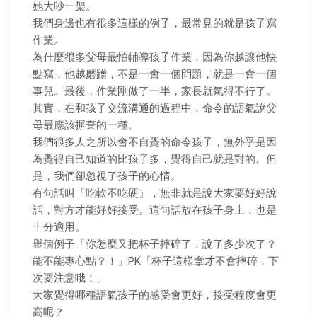
她大吵一架。
我們身邊也有很多這樣的例子，最常見的就是孩子寫
作業。
為什麼很多父母最怕輔導孩子作業，因為你越讓他快
點寫，他越磨蹭，不是一會一個問題，就是一會一個
事兒。最後，作業剛做了一半，家長就氣得不行了。
其實，在和孩子交流溝通的過程中，命令的語氣說父
母最應該摒棄的一種。
我們很多人之所以會不自覺的命令孩子，無外乎是因
為覺得自己知道的比孩子多，覺得自己就是對的。但
是，我們卻忽視了孩子的心情。
有句話叫「吃軟不吃硬」，無非就是說大家要好好說
話，對方才能好好接受。這句話放在孩子身上，也是
十分適用。
舉個例子「你怎麼又把杯子摔碎了，說了多少次了？
能不能專心點？！」PK「杯子這樣拿才不會摔碎，下
次要注意哦！」
大家覺得哪種語氣孩子的感受會更好，接受程度會更
高呢？