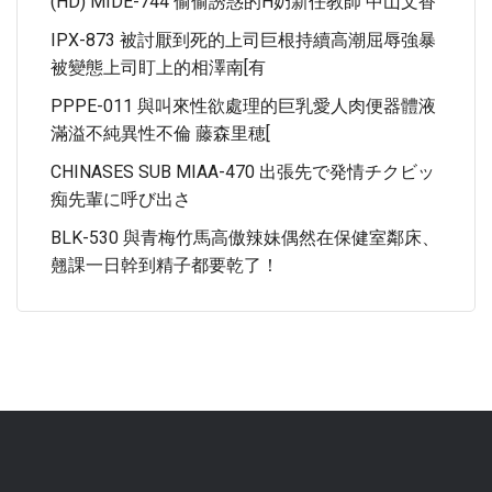
(HD) MIDE-744 偷偷誘惑的H奶新任教師 中山文香
IPX-873 被討厭到死的上司巨根持續高潮屈辱強暴
被變態上司盯上的相澤南[有
PPPE-011 與叫來性欲處理的巨乳愛人肉便器體液
滿溢不純異性不倫 藤森里穂[
CHINASES SUB MIAA-470 出張先で発情チクビッ
痴先輩に呼び出さ
BLK-530 與青梅竹馬高傲辣妹偶然在保健室鄰床、
翹課一日幹到精子都要乾了！