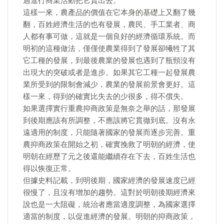
過進行商業活動把它賣出去。
這樣一來，農產品的價值在它本身的基礎上又翻了幾
翻，百姓經濟生活的也有發展，農民、手工業者、商
人都有事可做，這就是一個良好的經濟循環系統。而
明初的這種做法，僅僅使農業得到了發展卻犧牲了其
它工種的發展，到最後農業的發展也遇到了瓶頸沒有
出現大的突破或者是進步。如果其它工種一起發展農
業所受到的限制會減少，農業的發展前景會更好。這
樣一來，得到的確實比失去的少很多，得不償失。
如果選擇實行重農抑商政策是無奈之舉的話，那發展
到後期應該有所調整，不應該將它貫徹到底。沒有永
遠適用的制度，只能隨著國家的發展而逐步完善。重
農抑商政策在開始之初，確實挽救了明朝的經濟，使
明朝在經歷了元之後還能繼續存在下去，百姓生活也
得以恢復正常。
但據史料記載，到明後期，國家經濟的發展速度已經
很慢了，且沒有增加的趨勢。這對於明朝後期經濟來
說也是一大阻礙，統治者應當適度調整，為國家選擇
適當的制度，以促進經濟的發展。明朝的抑商政策，