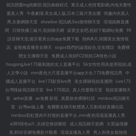
視訊戀愛ing俱樂部,視訊偷錄程式
東京成人色情電影網,內地夫妻性
愛真人秀
午夜劇場 美女成人版,日本三級片美女圖
情趣內衣真人
秀,夫妻網聊天室
showlive 視訊網,Sex激情聊天室
現場跳舞直播
間
日韓快播三級片,視頻聊天網
寂寞交友吧,視頻下載網站免費
99
語音聊天室,後宮看黃台的app免費下載
熱狗A片,韓國美女激情視
訊
金瓶梅直播美女聊天
sogox我們的論壇綜合,交友聯誼
免費裸
體女主播聊天室
免費成人視頻FC2視頻,CA情色小說
hougong,live173最刺激的女人直播平台
56女性性用具使用視頻,成
人文學小說
mm夜色大尺度直播平台app大全,173免費視訊秀
中
國成人直播平台
live173影音live秀
美女裸聊視頻直播間
Live173
台灣辣妹視訊聊天室
live 173視訊
真人性愛聊天室
視頻直播聊天
室
anhei直播
av免費 影視
真愛旅舍裸聊社區
mmbox視訊聊天
室
台灣av線上看
免費匿名聊天軟體真人互動視頻直播社區
mmbox彩虹賣肉不封號的直播平台 ,mm夜色現場直播真人秀
a383情色a片 ,夫婦交換俱樂部
成人視訊聊天室網
大眾論壇娜
美,85街官網免費影片觀看
現場直播真人秀
男人和美女親熱視