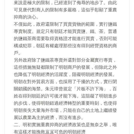
來說是極大的限制，已經達到了侮辱的地步了。由此
可見唐代對商人的限制有多嚴格，這似乎彰顯了重農
抑商的決心。
不僅如此，政府還限制了買賣貨物的範圍，實行鹽鐵
專賣制度。規定只有朝廷才能買賣鹽、鐵、茶。普通
的鹽鐵茶商需要取得資格證才能進行買賣，否則可能
構成犯罪，朝廷有權處理那些沒有得到經營資格的商
戶。
另外政府除了鹽鐵茶專賣外還對部分金屬實行專賣，
這些措施無疑都限制了明朝商戶的發展，但除此之外
也降低了明朝經濟的活躍度，阻礙明朝經濟的發展。
明朝在對外貿易方面，也採用了干擾的方式，實行閉
關鎖國的海禁。朱元璋曾規定「片板不許下海」，百
姓在得到朝廷的許可後才能下海。這阻礙了明朝進步
的步伐，使得明朝錯過經濟轉型的重要時刻，也使得
明朝喪失大量海外市場，只能在自己的土地上繼續發
展以農業為主的經濟，而沒有進步。
二、明初實施重農抑商的經濟政策也是無奈之舉，唯
有這樣才能挽救岌岌可危的明朝經濟