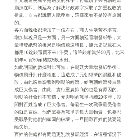
但元朝這明顯不是適度的赤字，再繼續下去明朝經濟
崩潰在即。朝廷為了解決財政赤字採取了加重稅收的
措施，自古都說商人賦稅重，這樣來看不是沒有原因
的。
各方面稅收都增加了一倍左右，商人生活苦不堪言。
增加賦稅只是一方面，另一方面朝廷還增發紙幣，大
量增發紙幣的後果是物價飛速增長，據元史記載在大
都用10錠錢還買不來1斗粟，這筆錢相當於50貫，北宋
初年可買50頭豬或5畝水田。
如此明顯的數據對比可知，在朝廷大量增發紙幣後，
物價飛升到什麼程度，這造成了元朝經濟的混亂和破
敗，由此嚴重影響到明朝的經濟，給明朝經濟發展造
成巨大傷害。由此，實行重農抑商的也是有原因的。
明朝的社會也不安穩，元與明的戰爭持續20多年，期
間對百姓造成了巨大傷害。每發生一次戰爭最受傷害
的就是百姓。他們需要為戰爭募集大量物資，也要忍
受戰爭對他們的家園的破壞，一旦開戰百姓們就要流
離失所。
百姓的住處都有問題更別說發展經濟，在這種情況下