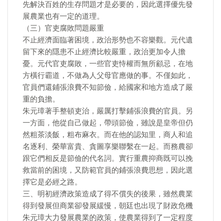
先解決百姓的生存問題才是必要的，因此選擇優先發
展農業也有一定的道理。
（三）官吏腐敗問題嚴重
不止經濟面臨著困境，政治形勢也不容樂觀。元代遺
留下來的隱患不止經濟比較嚴重，政治更加令人擔
憂。元代官吏腐敗，一些官吏恃權而無所顧忌，在地
方橫行霸道，不做為人父母官應做的事。不僅如此，
官員們還鋪張浪費不知節儉，給國家和地方造成了嚴
重的負擔。
朱元璋著手整頓吏治，嚴厲打擊鋪張浪費的官員。另
一方面，他從自己做起，帶頭節儉，雖說是皇帝但仍
然粗茶淡飯，粗布麻衣。而在他的認知里，商人和追
名逐利、榮華富貴、貪圖享樂聯繫在一起。而務農卻
跟它們相反是節儉的代名詞。實行重農抑商既可以挽
救當前的困境，又防範官員的鋪張浪費思想，因此選
擇它是必經之路。
三、明初經濟政策造成了得不償失的後果，雖然農業
得到發展但商業卻發展緩慢，朝廷也出現了財政危機
朱元璋大力發展農業的政策，使農業得到了一定程度