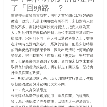
了「回頭路」？
重農抑商政策自古就有，明初之前的朝代就很好的遵
循這一政策，只是宋朝略微有所不同，宋朝對商人的
壓制不多。秦朝時期商鞅實行變法，把商人稱為賈
人，對他們實行嚴格的控制，地位不高甚至當罪犯一
樣處理。宋朝則不同，商人可以通過科舉入士，雖說
在宋朝時也對商業進行一系列的管控，但是宋朝時期
的商業仍然不斷繁榮發展，因此出現清明上河圖的繁
榮景象。宋元時期的「抑商」和「專賣法」雖然有成
效，但是商業仍然得到了發展。然而在宋朝本末並重
取得良好的經濟效益後，明初卻走了回頭路，堅持實
行重農抑商的政策。
一、明初經濟現狀，朱元璋大刀闊斧實行改革，使得
明朝經濟政策與其它朝代大大不同。
（一）商人身份被限定
朱元璋成為皇帝後選擇使用「重農抑商」的經濟政
策，為此他採取了許多措施，以穩固這一經濟政策。