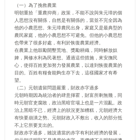
（一）為了挽救農業
明朝重拾「重農抑商」政策，不能不說與朱元璋的個
人思想沒有關係，自然是有關係的，當並不完全因為
他的小農思想。朱元璋農民出身，家庭又是最典型的
農民家庭，他的小農思想不可避免。但他的小農思想
也帶來了很多好處，有利於恢復農業經濟。
在農業上他鼓勵開墾荒地、獎勵耕織，同時解放奴
婢，興修水利為民著想。通過這些措施，來安撫民
心，使得百姓更加努力發展農業，以達到恢復農業的
目的。百姓有糧食能夠生存下去，這樣國家才有希
望。
（二）元朝遺留問題嚴重，財政赤字過多
元朝時期因為統治者的肆意揮霍，財富所剩無幾，同
時元朝官吏腐敗，政治黑暗官場上也是一片混亂。政
治上黑暗不已，經濟上的狀況更加糟糕，元朝經濟大
有快要崩潰之勢。元朝財政入不敷出，收入的部分抵
不上它所要支出的。
財政赤字過多，雖說適當的赤字有利於經濟的發展，