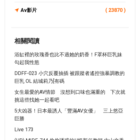
Av影片
( 23870 )
相關閱讀
浴缸裡的玫瑰香也比不過她的奶香！F罩杯巨乳妹
勾起我性慾
DDFF-023 小穴反覆抽插 被跟蹤者遙控強暴調教的
巨乳 OL 結城莉乃[有碼
女生最愛的AV情節 沒想到口味也滿重的 下次就
挑這些找她一起看吧
5大凶器！日本最誘人「豐滿AV女優」 三上悠亞
巨勝
Live 173