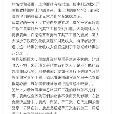
的恢復和發展。土地面積有所增加。據史料記載朱元
璋執政時期的土地總量是元末土地總量的4倍，而朝廷
徵收得到的糧食比元末時期的多3000萬石。
這是好的一方面，有好自然也有壞，壞的一方面體現
在除了農業以外的其它工種受到影響。因為朝廷大力
提倡農業，而忽略甚至抑制了其它工種的發展，這大
大減少了政府的稅收來源和財政收入。有學者計算
過，這一時期的稅收收入僅僅達到了宋朝巔峰時期的
八分之一。
可見差距巨大，僅靠農業的發展是遠遠不夠的。財政
收入不夠，朱元璋又是體恤百姓之人，是不可能給百
姓增添賦稅的。那整個朝廷要如何運行下去呢？只能
靠削減官員的工資，如此看來明朝官員的日子也過得
很是心酸，統治者管理國家運行起來也比較棘手。
另外大力發展農業而忽略其它工種的發展並不是好
事，農業也會因為它們的止步不前而受到影響。在社
會經濟生活中，農業、商業、手工業，它們之間的聯
繫是十分緊密的。農產品通過手工業進行加工，再通