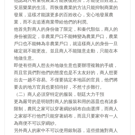
他認為只有重視農業才能恢復經濟，才能使百姓過上
安居樂業的生活。而恢復農業的方法只能抑制商業的
發展，這樣才能讓更多的百姓收心，安心地發展農
業，而不去追逐商業帶給他們的利潤。
他首先對商人的身份做了限定，和秦代類似，商人的
身份被固定，非農業戶口不能轉變為農業戶口，農業
戶口也不能轉為非農業戶口，就這樣商人的身份一旦
確定就不能更改。並且商人不能隨意走動，只能在本
地做生意。
即使有些商人想去外地做生意也要辦理複雜的手續，
而且官員們對他們的態度也是不太友好的，商人想要
出去一趟不容易。不僅要搞定本地區的官員，他們將
要去的地方官員也要招待好，不然寸步難行。
（二）商人必須穿特定的服裝，朝廷大力干預
更為嚴苛的是明朝對商人的服裝和用的器皿也有諸多
限制，農民之家可以穿著綢紗絹布自由選擇，而商人
之家卻不行他們只能穿著絹布，而且只要家中有一人
為商便不可以穿綢紗。
另外商人的家中不可以使用銀制器，這些措施對商人